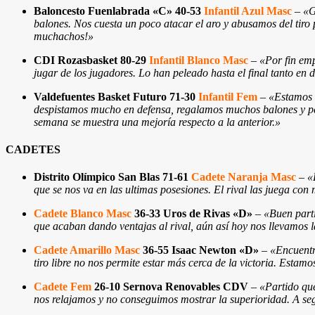
Baloncesto Fuenlabrada «C» 40-53
Infantil Azul Masc
–
«G
balones. Nos cuesta un poco atacar el aro y abusamos del tiro
muchachos!
»
CDI Rozasbasket 80-29
Infantil Blanco Masc
–
«Por fin emp
jugar de los jugadores. Lo han peleado hasta el final tanto en
Valdefuentes Basket Futuro 71-30
Infantil Fem
–
«Estamos e
despistamos mucho en defensa, regalamos muchos balones y per
semana se muestra una mejoría respecto a la anterior.
»
CADETES
Distrito Olímpico San Blas 71-61
Cadete Naranja Masc
–
«
que se nos va en las ultimas posesiones. El rival las juega co
Cadete Blanco Masc
36-33 Uros de Rivas «D»
–
«Buen parti
que acaban dando ventajas al rival, aún así hoy nos llevamos la
Cadete Amarillo Masc
36-55 Isaac Newton «D»
–
«Encuentr
tiro libre no nos permite estar más cerca de la victoria. Estam
Cadete Fem
26-10 Sernova Renovables CDV
–
«Partido que
nos relajamos y no conseguimos mostrar la superioridad. A se