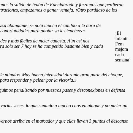
mos la salida de balón de Fuenlabrada y forzamos que perdieran
etraciones, empezamos a ganar ventaja. ¡Otro partidazo de los
rezca abundante, se nota mucho el cambio a la hora de
as oportunidades para anotar ya las tenemos.
»
¡El
Infantil
es y más fáciles de meter canasta. Aún así nos
Fem
a solo ser 7 hoy se ha competido bastante bien y cada
mejora
cada
semana!
de minutos. Muy buena intensidad durante gran parte del choque,
para responder y pelear por la victoria.»
eguimos penalizando por nuestros pases y desconexiones en defensa
varias veces, lo que sumado a mucho caos en ataque y no meter un
 vernos arriba en el marcador y que ellas llevan 3 puntos al descanso