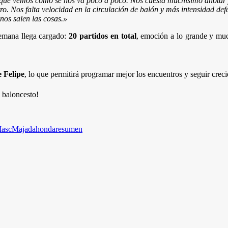
que vemos como se nos va poco a poco. Nos cuesta muchísimo anotar y 
ro. Nos falta velocidad en la circulación de balón y más intensidad de
nos salen las cosas.
»
semana llega cargado:
20 partidos en total
, emoción a lo grande y m
e Felipe
, lo que permitirá programar mejor los encuentros y seguir cre
 baloncesto!
asc
Majadahonda
resumen