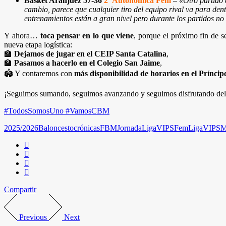
Basket Aranjuez 57-36
2ª Autonómica Fem
–
«Otro partido 
cambio, parece que cualquier tiro del equipo rival va para dent
entrenamientos están a gran nivel pero durante los partidos no 
Y ahora…
toca pensar en lo que viene
, porque el próximo fin de 
nueva etapa logística:
🏫
Dejamos de jugar en el CEIP Santa Catalina
,
🏫
Pasamos a hacerlo en el Colegio San Jaime
,
🏟️ Y contaremos con
más disponibilidad de horarios en el Príncip
¡Seguimos sumando, seguimos avanzando y seguimos disfrutando del
#TodosSomosUno #VamosCBM
2025/2026
Baloncesto
crónicas
FBM
Jornada
LigaVIPSFem
LigaVIPSM
Compartir
Previous
Next