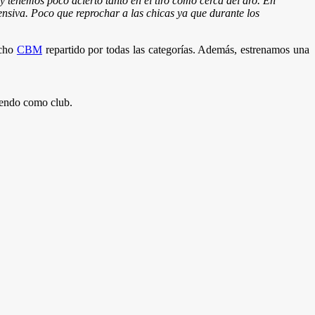
tenemos poco acierto tanto en el tiro como cerca del aro. En
fensiva. Poco que reprochar a las chicas ya que durante los
ucho
CBM
repartido por todas las categorías. Además, estrenamos una
ciendo como club.