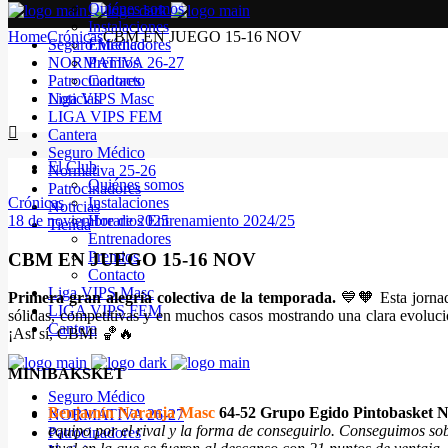
Quiénes somos
Instalaciones
Home
Crónicas
CBM EN JUEGO 15-16 NOV
Seguro Médico
Entrenadores
NORMATIVA 26-27
Premios
Patrocinadores
Contacto
Noticias
Liga VIPS Masc
LIGA VIPS FEM
Cantera
Seguro Médico
El Club
Normativa 25-26
Quiénes somos
Patrocinadores
Crónicas
Instalaciones
Noticias
18 de noviembre de 2025
Horarios Entrenamiento 2024/25
Tienda
Entrenadores
Premios
CBM EN JUEGO 15-16 NOV
Contacto
Liga VIPS Masc
Primera gran alegría colectiva de la temporada.
💙🧡 Esta jornad
LIGA VIPS FEM
sólidas, competitivas y en muchos casos mostrando una clara evoluci
Cantera
¡Así sí, CBM! 🏀🔥
MINIBAKSKET
Seguro Médico
Benjamín Naranja Masc
64-52 Grupo Egido Pintobasket 
NORMATIVA 26-27
equipo por el rival y la forma de conseguirlo. Conseguimos sob
Patrocinadores