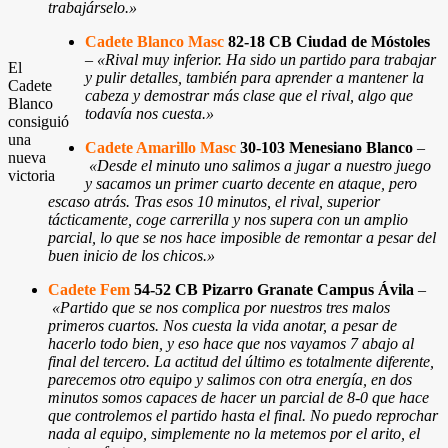
trabajárselo.»
Cadete Blanco Masc
82-18 CB Ciudad de Móstoles
–
«Rival muy inferior. Ha sido un partido para trabajar
El
y pulir detalles, también para aprender a mantener la
Cadete
cabeza y demostrar más clase que el rival, algo que
Blanco
todavía nos cuesta.»
consiguió
una
Cadete Amarillo Masc
30-103 Menesiano Blanco
–
nueva
«Desde el minuto uno salimos a jugar a nuestro juego
victoria
y sacamos un primer cuarto decente en ataque, pero
escaso atrás. Tras esos 10 minutos, el rival, superior
tácticamente, coge carrerilla y nos supera con un amplio
parcial, lo que se nos hace imposible de remontar a pesar del
buen inicio de los chicos.»
Cadete Fem
54-52 CB Pizarro Granate Campus Ávila
–
«Partido que se nos complica por nuestros tres malos
primeros cuartos. Nos cuesta la vida anotar, a pesar de
hacerlo todo bien, y eso hace que nos vayamos 7 abajo al
final del tercero. La actitud del último es totalmente diferente,
parecemos otro equipo y salimos con otra energía, en dos
minutos somos capaces de hacer un parcial de 8-0 que hace
que controlemos el partido hasta el final. No puedo reprochar
nada al equipo, simplemente no la metemos por el arito, el