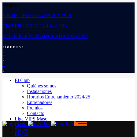
Noticias:
FIN DE TEMPORADA 2025/2026
CBM EN JUEGO 12-13-14 JUN
INSCRIPCIÓN TEMPORADA 2026/2027
SÍGUENOS:
El Club
Quiénes somos
Instalaciones
Horarios Entrenamiento 2024/25
Entrenadores
Premios
Contacto
Liga VIPS Masc
LIGA VIPS FEM
Cantera
El Club