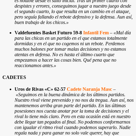
es notable desde el salto inicial. Tras un primer cuarto con
despistes y errores, conseguimos jugar a nuestro juego desde
el segundo cuarto, lo que resulta en un cambio en el ataque,
pero seguía fallando el rebote defensivo y la defensa. Aun así,
buen trabajo de los chicos.
»
Valdefuentes Basket Futuro 59-8
Infantil Fem
–
«Mal día
para las chicas en un partido en el que estamos totalmente
dormidas y en el que no cogemos ni un rebote. Perdemos
muchos balones por tomar malas decisiones y no estamos
atentas en defensa. No es hasta el último cuarto que
empezamos a hacer las cosas bien. Qué pena que no
reaccionamos antes.
»
CADETES
Uros de Rivas «C» 62-57
Cadete Naranja Masc
–
«Seguimos en la buena dinámica de los últimos partidos.
Nuestro rival viene prevenido y no nos da tregua. Aun así, nos
mantenemos arriba gran parte del partido. En las últimas
posesiones nos cuesta anotar por la toma de decisiones y el
rival lo tiene más claro. Pero en esta ocasión está en nuestro
debe llegar tan pegados al final. No podemos conformarnos
con igualar el ritmo rival cuando podemos superarlo. Nadie
regala nada y para ganar no solo vale querer, hay que