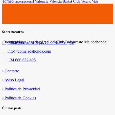
Torneo
Valencia
Valencia Basket Club
Verano
unoentrecienmil
Viaje
Sobre nosotros
¡Bienvenidos a la web oficial del Club Baloncesto Majadahonda!
Polideportivo El Tejar. Calle Romero, s/n
info@cbmajadahonda.com
+34 686 652 405
Enlaces
Contacto
Aviso Legal
Política de Privacidad
Política de Cookies
Últimos posts