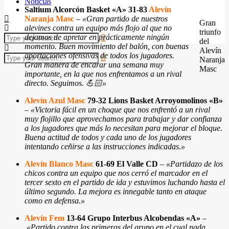
Noticias
Saltium Alcorcón Basket «A» 31-83
Alevín
Naranja Masc
–
«Gran partido de nuestros
Gran
alevines contra un equipo más flojo al que no
triunfo
dejamos de apretar en prácticamente ningún
del
momento. Buen movimiento del balón, con buenas
Alevín
aportaciones ofensivas de todos los jugadores.
Naranja
Gran manera de encarar una semana muy
Masc
importante, en la que nos enfrentamos a un rival
directo. Seguimos. 💪🏻»
Alevín Azul Masc
79-32
Lions Basket Arroyomolinos «B»
–
«Victoria fácil en un choque que nos enfrentó a un rival
muy flojillo que aprovechamos para trabajar y dar confianza
a los jugadores que más lo necesitan para mejorar el bloque.
Buena actitud de todos y cada uno de los jugadores
intentando ceñirse a las instrucciones indicadas.»
Alevín Blanco Masc
61-69 El Valle CD
–
«Partidazo de los
chicos contra un equipo que nos cerró el marcador en el
tercer sexto en el partido de ida y estuvimos luchando hasta el
último segundo. La mejora es innegable tanto en ataque
como en defensa.»
Alevín Fem
13-64 Grupo Interbus Alcobendas «A»
–
«Partido contra las primeras del grupo en el cual nada