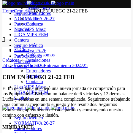
Quiénes somos
Instalaciones
Home
Crónicas
CBM EN JUEGO 21-22 FEB
Seguro Médico
Entrenadores
NORMATIVA 26-27
Premios
Patrocinadores
Contacto
Noticias
Liga VIPS Masc
LIGA VIPS FEM
Cantera
Seguro Médico
El Club
Normativa 25-26
Quiénes somos
Patrocinadores
Crónicas
Instalaciones
Noticias
24 de febrero de 2026
Horarios Entrenamiento 2024/25
Tienda
Entrenadores
Premios
CBM EN JUEGO 21-22 FEB
Contacto
Liga VIPS Masc
El fin de semana nos dejó una nueva jornada de competición para
LIGA VIPS FEM
los equipos del CBM, con un balance de 6 victorias y 12 derrotas.
Cantera
Luces y sombras en una semana complicada. Seguiremos trabajando
para continuar mejorando el juego y los resultados. Seguimos
avanzando, aprendiendo de cada partido y construyendo nuestro
camino con esfuerzo e ilusión.
Seguro Médico
NORMATIVA 26-27
MINIBASKET
Patrocinadores