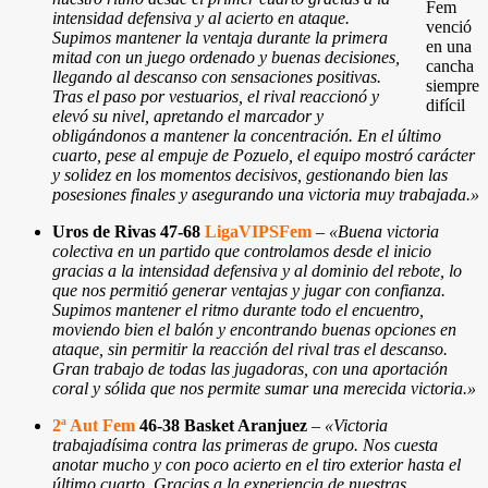
Fem
intensidad defensiva y al acierto en ataque.
venció
Supimos mantener la ventaja durante la primera
en una
mitad con un juego ordenado y buenas decisiones,
cancha
llegando al descanso con sensaciones positivas.
siempre
Tras el paso por vestuarios, el rival reaccionó y
difícil
elevó su nivel, apretando el marcador y
obligándonos a mantener la concentración. En el último
cuarto, pese al empuje de Pozuelo, el equipo mostró carácter
y solidez en los momentos decisivos, gestionando bien las
posesiones finales y asegurando una victoria muy trabajada.
»
Uros de Rivas 47-68
LigaVIPSFem
–
«Buena victoria
colectiva en un partido que controlamos desde el inicio
gracias a la intensidad defensiva y al dominio del rebote, lo
que nos permitió generar ventajas y jugar con confianza.
Supimos mantener el ritmo durante todo el encuentro,
moviendo bien el balón y encontrando buenas opciones en
ataque, sin permitir la reacción del rival tras el descanso.
Gran trabajo de todas las jugadoras, con una aportación
coral y sólida que nos permite sumar una merecida victoria.
»
2ª Aut Fem
46-38 Basket Aranjuez
–
«Victoria
trabajadísima contra las primeras de grupo. Nos cuesta
anotar mucho y con poco acierto en el tiro exterior hasta el
último cuarto. Gracias a la experiencia de nuestras