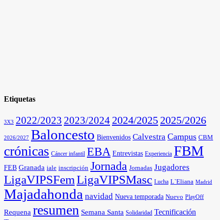
Etiquetas
2025/2026
2022/2023
2023/2024
2024/2025
3X3
Baloncesto
Campus
Calvestra
Bienvenidos
CBM
2026/2027
FBM
crónicas
EBA
Entrevistas
Cáncer infantil
Experiencia
Jornada
Jugadores
Granada
FEB
iale
inscripción
Jornadas
LigaVIPSFem
LigaVIPSMasc
L`Eliana
Lucha
Madrid
Majadahonda
navidad
Nueva temporada
Nuevo
PlayOff
resumen
Tecnificación
Requena
Semana Santa
Solidaridad