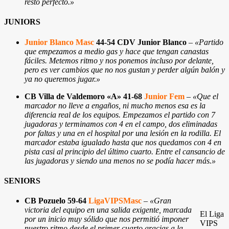
resto perfecto.»
JUNIORS
Junior Blanco Masc
44-54 CDV Junior Blanco
–
«Partido
que empezamos a medio gas y hace que tengan canastas
fáciles. Metemos ritmo y nos ponemos incluso por delante,
pero es ver cambios que no nos gustan y perder algún balón y
ya no queremos jugar.»
CB Villa de Valdemoro «A» 41-68
Junior Fem
–
«Que el
marcador no lleve a engaños, ni mucho menos esa es la
diferencia real de los equipos. Empezamos el partido con 7
jugadoras y terminamos con 4 en el campo, dos eliminadas
por faltas y una en el hospital por una lesión en la rodilla. El
marcador estaba igualado hasta que nos quedamos con 4 en
pista casi al principio del último cuarto. Entre el cansancio de
las jugadoras y siendo una menos no se podía hacer más.»
SENIORS
CB Pozuelo 59-64
LigaVIPSMasc
–
«Gran
victoria del equipo en una salida exigente, marcada
El Liga
por un inicio muy sólido que nos permitió imponer
VIPS
nuestro ritmo desde el primer cuarto gracias a la