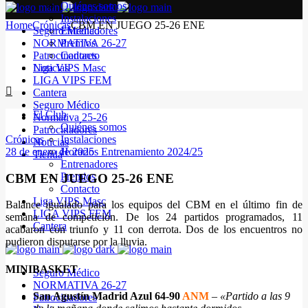
Quiénes somos
Instalaciones
Home
Crónicas
CBM EN JUEGO 25-26 ENE
Seguro Médico
Entrenadores
NORMATIVA 26-27
Premios
Patrocinadores
Contacto
Noticias
Liga VIPS Masc
LIGA VIPS FEM
Cantera
Seguro Médico
El Club
Normativa 25-26
Quiénes somos
Patrocinadores
Crónicas
Instalaciones
Noticias
28 de enero de 2025
Horarios Entrenamiento 2024/25
Tienda
Entrenadores
Premios
CBM EN JUEGO 25-26 ENE
Contacto
Liga VIPS Masc
Balance igualado para los equipos del CBM en el último fin de
LIGA VIPS FEM
semana de competición. De los 24 partidos programados, 11
Cantera
acabaron con triunfo y 11 con derrota. Dos de los encuentros no
pudieron disputarse por la lluvia.
MINIBASKET
Seguro Médico
NORMATIVA 26-27
San Agustín Madrid Azul 64-90
ANM
–
«Partido a las 9
Patrocinadores