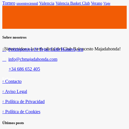
Torneo
Valencia
Valencia Basket Club
Verano
unoentrecienmil
Viaje
Sobre nosotros
¡Bienvenidos a la web oficial del Club Baloncesto Majadahonda!
Polideportivo El Tejar. Calle Romero, s/n
info@cbmajadahonda.com
+34 686 652 405
Enlaces
Contacto
Aviso Legal
Política de Privacidad
Política de Cookies
Últimos posts