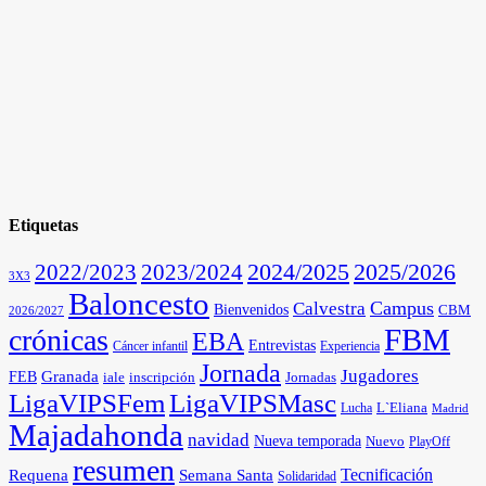
Etiquetas
2025/2026
2022/2023
2023/2024
2024/2025
3X3
Baloncesto
Campus
Calvestra
Bienvenidos
CBM
2026/2027
FBM
crónicas
EBA
Entrevistas
Cáncer infantil
Experiencia
Jornada
Jugadores
Granada
FEB
iale
inscripción
Jornadas
LigaVIPSFem
LigaVIPSMasc
L`Eliana
Lucha
Madrid
Majadahonda
navidad
Nueva temporada
Nuevo
PlayOff
resumen
Tecnificación
Requena
Semana Santa
Solidaridad