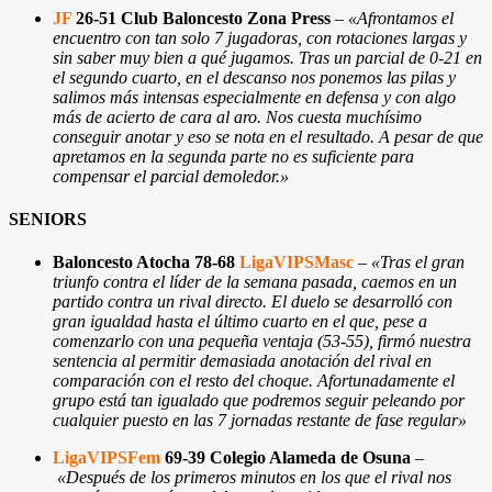
JF
26-51 Club Baloncesto Zona Press
–
«Afrontamos el
encuentro con tan solo 7 jugadoras, con rotaciones largas y
sin saber muy bien a qué jugamos. Tras un parcial de 0-21 en
el segundo cuarto, en el descanso nos ponemos las pilas y
salimos más intensas especialmente en defensa y con algo
más de acierto de cara al aro. Nos cuesta muchísimo
conseguir anotar y eso se nota en el resultado. A pesar de que
apretamos en la segunda parte no es suficiente para
compensar el parcial demoledor.»
SENIORS
Baloncesto Atocha 78-68
LigaVIPSMasc
–
«Tras el gran
triunfo contra el líder de la semana pasada, caemos en un
partido contra un rival directo. El duelo se desarrolló con
gran igualdad hasta el último cuarto en el que, pese a
comenzarlo con una pequeña ventaja (53-55), firmó nuestra
sentencia al permitir demasiada anotación del rival en
comparación con el resto del choque. Afortunadamente el
grupo está tan igualado que podremos seguir peleando por
cualquier puesto en las 7 jornadas restante de fase regular
»
LigaVIPSFem
69-39 Colegio Alameda de Osuna
–
«Después de los primeros minutos en los que el rival nos