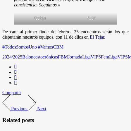
consistencia. Seguimos.
»
S22NM
S22F
De cara al primer finde de febrero, 25 encuentros serán los que
disputarán nuestros equipos, con 11 de ellos en
El Tejar
.
#TodosSomosUno #VamosCBM
2024/2025
Baloncesto
crónicas
FBM
Jornada
LigaVIPSFem
LigaVIPSM
Compartir
Previous
Next
Related posts