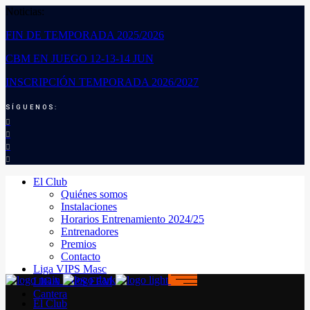
Noticias:
FIN DE TEMPORADA 2025/2026
CBM EN JUEGO 12-13-14 JUN
INSCRIPCIÓN TEMPORADA 2026/2027
SÍGUENOS:
El Club
Quiénes somos
Instalaciones
Horarios Entrenamiento 2024/25
Entrenadores
Premios
Contacto
Liga VIPS Masc
LIGA VIPS FEM
Cantera
El Club