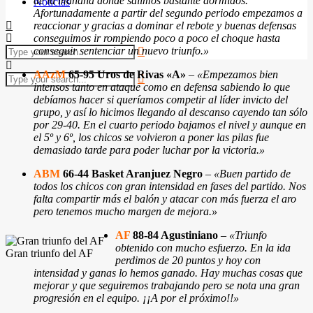
de la mañana donde salimos bastante dormidos.
Noticias
Afortunadamente a partir del segundo periodo empezamos a
reaccionar y gracias a dominar el rebote y buenas defensas
conseguimos ir rompiendo poco a poco el choque hasta
conseguir sentenciar un nuevo triunfo.»
AAzM
65-95 Uros de Rivas «A»
–
«Empezamos bien
intensos tanto en ataque como en defensa sabiendo lo que
debíamos hacer si queríamos competir al líder invicto del
grupo, y así lo hicimos llegando al descanso cayendo tan sólo
por 29-40. En el cuarto periodo bajamos el nivel y aunque en
el 5º y 6º, los chicos se volvieron a poner las pilas fue
demasiado tarde para poder luchar por la victoria.»
ABM
66-44 Basket Aranjuez Negro
–
«Buen partido de
todos los chicos con gran intensidad en fases del partido. Nos
falta compartir más el balón y atacar con más fuerza el aro
pero tenemos mucho margen de mejora.»
AF
88-84 Agustiniano
–
«Triunfo
obtenido con mucho esfuerzo. En la ida
Gran triunfo del AF
perdimos de 20 puntos y hoy con
intensidad y ganas lo hemos ganado. Hay muchas cosas que
mejorar y que seguiremos trabajando pero se nota una gran
progresión en el equipo. ¡¡A por el próximo!!»