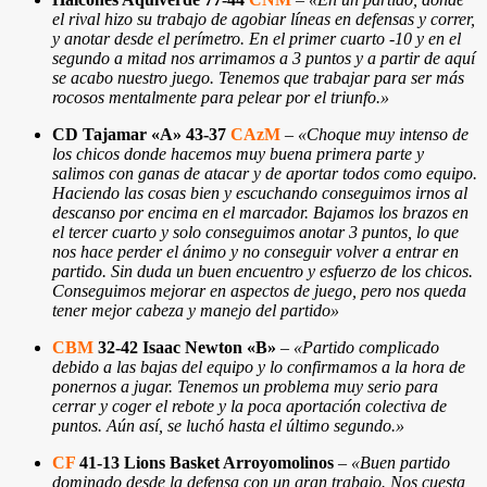
el rival hizo su trabajo de agobiar líneas en defensas y correr,
y anotar desde el perímetro. En el primer cuarto -10 y en el
segundo a mitad nos arrimamos a 3 puntos y a partir de aquí
se acabo nuestro juego. Tenemos que trabajar para ser más
rocosos mentalmente para pelear por el triunfo.»
CD Tajamar «A» 43-37
CAzM
–
«Choque muy intenso de
los chicos donde hacemos muy buena primera parte y
salimos con ganas de atacar y de aportar todos como equipo.
Haciendo las cosas bien y escuchando conseguimos irnos al
descanso por encima en el marcador. Bajamos los brazos en
el tercer cuarto y solo conseguimos anotar 3 puntos, lo que
nos hace perder el ánimo y no conseguir volver a entrar en
partido. Sin duda un buen encuentro y esfuerzo de los chicos.
Conseguimos mejorar en aspectos de juego, pero nos queda
tener mejor cabeza y manejo del partido»
CBM
32-42 Isaac Newton «B»
–
«Partido complicado
debido a las bajas del equipo y lo confirmamos a la hora de
ponernos a jugar. Tenemos un problema muy serio para
cerrar y coger el rebote y la poca aportación colectiva de
puntos. Aún así, se luchó hasta el último segundo.»
CF
41-13 Lions Basket Arroyomolinos
–
«Buen partido
dominado desde la defensa con un gran trabajo. Nos cuesta