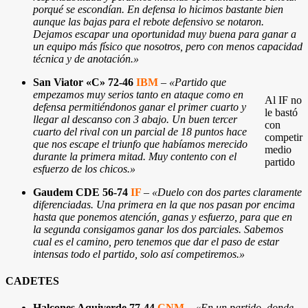
porqué se escondían. En defensa lo hicimos bastante bien
aunque las bajas para el rebote defensivo se notaron.
Dejamos escapar una oportunidad muy buena para ganar a
un equipo más físico que nosotros, pero con menos capacidad
técnica y de anotación.»
San Viator «C» 72-46
IBM
–
«Partido que
empezamos muy serios tanto en ataque como en
Al IF no
defensa permitiéndonos ganar el primer cuarto y
le bastó
llegar al descanso con 3 abajo. Un buen tercer
con
cuarto del rival con un parcial de 18 puntos hace
competir
que nos escape el triunfo que habíamos merecido
medio
durante la primera mitad. Muy contento con el
partido
esfuerzo de los chicos.»
Gaudem CDE 56-74
IF
–
«Duelo con dos partes claramente
diferenciadas. Una primera en la que nos pasan por encima
hasta que ponemos atención, ganas y esfuerzo, para que en
la segunda consigamos ganar los dos parciales. Sabemos
cual es el camino, pero tenemos que dar el paso de estar
intensas todo el partido, solo así competiremos.»
CADETES
Halcones Aquiverde 77-44
CNM
–
«En un partido, donde