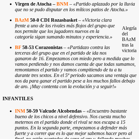
Virgen de Atocha –
BNM
–
«Partido aplazado por la lluvia
que no se pudo disputar en los míticos patios de Atocha.»
BAzM
50-0 CDI Rozasbasket
–
«Victoria clara
frente a uno de los rivales más flojos del grupo que
Alegría
nos permite que los jugadores nuevos en la
del
categoría sigan sumando minutos y experiencia.»
BAzM
tras la
BF
58-53 Corazonistas
–
«Partidazo contra las
victoria
terceras del grupo que en el partido de ida nos
ganaron de 16. Empezamos con miedo pero a medida que lo
vamos perdiendo y nos damos cuenta de que todas sumamos,
remontamos el partido y vamos compitiendo de tu a tu
durante tres sextos. En el 5º periodo sacamos una ventaja que
nos da para ganar el partido pese a los muchos fallos debajo
de aro. ¡Muy contenta con la evolución y a seguir!»
INFANTILES
INM
50-59 Valcude Alcobendas
–
«Encuentro bastante
bueno de los chicos a nivel defensivo. Nos cuesta mucho
meternos en el partido donde el rival se nos escapa a 15
puntos. En la segunda parte, empezamos a defender más
fuerte y a correr que es lo que mejor sabemos hacer pero al
final, no están acertados de cara al aro y, fallando muchas