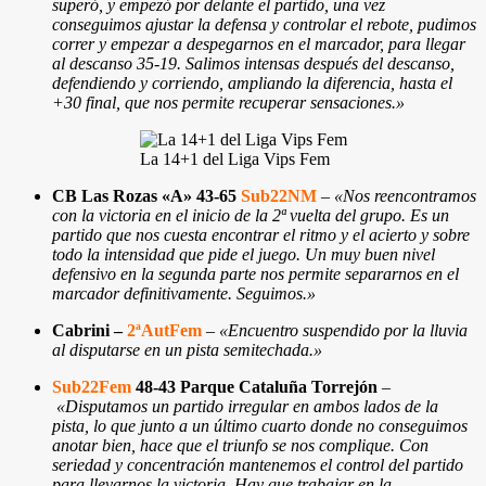
superó, y empezó por delante el partido, una vez
conseguimos ajustar la defensa y controlar el rebote, pudimos
correr y empezar a despegarnos en el marcador, para llegar
al descanso 35-19. Salimos intensas después del descanso,
defendiendo y corriendo, ampliando la diferencia, hasta el
+30 final, que nos permite recuperar sensaciones.
»
La 14+1 del Liga Vips Fem
CB Las Rozas «A» 43-65
Sub22NM
–
«Nos reencontramos
con la victoria en el inicio de la 2ª vuelta del grupo. Es un
partido que nos cuesta encontrar el ritmo y el acierto y sobre
todo la intensidad que pide el juego. Un muy buen nivel
defensivo en la segunda parte nos permite separarnos en el
marcador definitivamente. Seguimos.»
Cabrini –
2ªAutFem
–
«Encuentro suspendido por la lluvia
al disputarse en un pista semitechada.»
Sub22Fem
48-43 Parque Cataluña Torrejón
–
«Disputamos un partido irregular en ambos lados de la
pista, lo que junto a un último cuarto donde no conseguimos
anotar bien, hace que el triunfo se nos complique. Con
seriedad y concentración mantenemos el control del partido
para llevarnos la victoria. Hay que trabajar en la