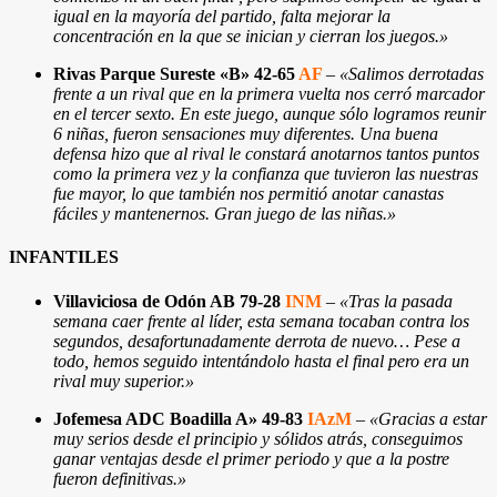
igual en la mayoría del partido, falta mejorar la
concentración en la que se inician y cierran los juegos.»
Rivas Parque Sureste «B» 42-65
AF
–
«Salimos derrotadas
frente a un rival que en la primera vuelta nos cerró marcador
en el tercer sexto. En este juego, aunque sólo logramos reunir
6 niñas, fueron sensaciones muy diferentes. Una buena
defensa hizo que al rival le constará anotarnos tantos puntos
como la primera vez y la confianza que tuvieron las nuestras
fue mayor, lo que también nos permitió anotar canastas
fáciles y mantenernos. Gran juego de las niñas.»
INFANTILES
Villaviciosa de Odón AB 79-28
INM
–
«Tras la pasada
semana caer frente al líder, esta semana tocaban contra los
segundos, desafortunadamente derrota de nuevo… Pese a
todo, hemos seguido intentándolo hasta el final pero era un
rival muy superior.»
Jofemesa ADC Boadilla A» 49-83
IAzM
–
«Gracias a estar
muy serios desde el principio y sólidos atrás, conseguimos
ganar ventajas desde el primer periodo y que a la postre
fueron definitivas.»