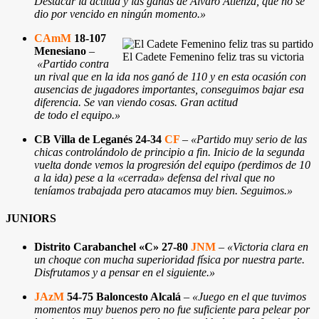
Destacar la actitud y las ganas de Álvaro Atienza, que no se
dio por vencido en ningún momento.»
CAmM
18-107
Menesiano
–
El Cadete Femenino feliz tras su victoria
«Partido contra
un rival que en la ida nos ganó de 110 y en esta ocasión con
ausencias de jugadores importantes, conseguimos bajar esa
diferencia. Se van viendo cosas. Gran actitud
de todo el equipo.»
CB Villa de Leganés 24-34
CF
–
«Partido muy serio de las
chicas controlándolo de principio a fin. Inicio de la segunda
vuelta donde vemos la progresión del equipo (perdimos de 10
a la ida) pese a la «cerrada» defensa del rival que no
teníamos trabajada pero atacamos muy bien. Seguimos.»
JUNIORS
Distrito Carabanchel «C» 27-80
JNM
–
«Victoria clara en
un choque con mucha superioridad física por nuestra parte.
Disfrutamos y a pensar en el siguiente.
»
JAzM
54-75 Baloncesto Alcalá
–
«Juego en el que tuvimos
momentos muy buenos pero no fue suficiente para pelear por