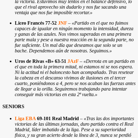
la victoria. Estuvimos muy lentos en el balance defensivo, lo
que el rival aprovecho sin dudarlo y nos fue sacando una
ventaja que nos fue imposible recortar
.
»
Liceo Francés 77-52
JNF
–
«Partido en el que no fuimos
capaces de igualar en ningún momento la intensidad, dureza
y ganas de las azules. Nos vimos superadas en una primera
parte mala y pese a nuestra reacción en la segunda parte, no
fue suficiente. Un mal día que deseamos que solo se un
bache. Dependemos aún de nosotras. Seguimos.»
Uros de Rivas «B» 63-51
JAzF
–
«Derrota en un partido en
el que en toda la primera mitad, ni estamos ni se nos espera.
Ni la actitud ni el baloncesto han acompañado. Tras resetear
la cabeza en el descanso vivimos de ilusiones en el tercer
cuarto, poniéndonos a 4, pero se nos acaban las fuerzas antes
de llegar a la orilla. Seguiremos trabajando para intentar
conseguir más victorias en esta 2ª vuelta.»
SENIORS
Liga EBA
69-101 Real Madrid
–
«Tras las dos importantes
victorias de las últimas jornadas, duro partido contra el Real
Madrid, líder imbatido de la liga. Pese a su superioridad
física, y su gran acierto desde la línea de 3, nunca se perdió