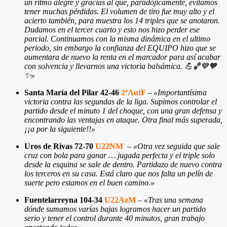
un ritmo alegre y gracias al que, paradójicamente, evitamos
tener muchas pérdidas. El volumen de tiro fue muy alto y el
acierto también, para muestra los 14 triples que se anotaron.
Dudamos en el tercer cuarto y esto nos hizo perder ese
parcial. Continuamos con la misma dinámica en el ultimo
periodo, sin embargo la confianza del EQUIPO hizo que se
aumentara de nuevo la renta en el marcador para así acabar
con solvencia y llevarnos una victoria balsámica. 💪🏀💙🧡
✨»
Santa María del Pilar
42-46
2ªAutF
–
«Importantísima
victoria contra las segundas de la liga. Supimos controlar el
partido desde el minuto 1 del choque, con una gran defensa y
encontrando las ventajas en ataque. Otra final más superada,
¡¡a por la siguiente!!»
Uros de Rivas 72-70
U22NM
–
«Otra vez seguida que sale
cruz con bola para ganar … jugada perfecta y el triple solo
desde la esquina se sale de dentro. Partidazo de nuevo contra
los terceros en su casa. Está claro que nos falta un pelín de
suerte pero estamos en el buen camino.»
Fuentelarreyna 104-34
U22AzM
–
«Tras una semana
dónde sumamos varías bajas logramos hacer un partido
serio y tener el control durante 40 minutos, gran trabajo