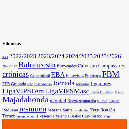
Etiquetas
2025/2026
2022/2023
2023/2024
2024/2025
3X3
Baloncesto
Campus
Calvestra
Bienvenidos
CBM
2026/2027
FBM
crónicas
EBA
Entrevistas
Cáncer infantil
Experiencia
Jornada
Jugadores
Granada
FEB
iale
inscripción
Jornadas
LigaVIPSFem
LigaVIPSMasc
L`Eliana
Lucha
Madrid
Majadahonda
navidad
Nueva temporada
Nuevo
PlayOff
resumen
Tecnificación
Requena
Semana Santa
Solidaridad
Torneo
Valencia
Valencia Basket Club
Verano
unoentrecienmil
Viaje