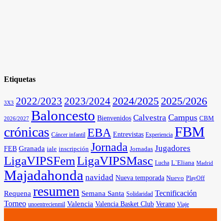
Etiquetas
2025/2026
2022/2023
2023/2024
2024/2025
3X3
Baloncesto
Campus
Calvestra
Bienvenidos
CBM
2026/2027
FBM
crónicas
EBA
Entrevistas
Cáncer infantil
Experiencia
Jornada
Jugadores
Granada
FEB
iale
inscripción
Jornadas
LigaVIPSFem
LigaVIPSMasc
L`Eliana
Lucha
Madrid
Majadahonda
navidad
Nueva temporada
Nuevo
PlayOff
resumen
Tecnificación
Requena
Semana Santa
Solidaridad
Torneo
Valencia
Valencia Basket Club
Verano
unoentrecienmil
Viaje