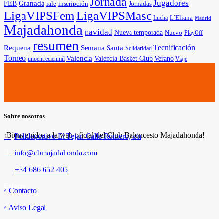
Jornada
Jugadores
Granada
FEB
iale
inscripción
Jornadas
LigaVIPSFem
LigaVIPSMasc
L`Eliana
Lucha
Madrid
Majadahonda
navidad
Nueva temporada
Nuevo
PlayOff
resumen
Tecnificación
Requena
Semana Santa
Solidaridad
Torneo
Valencia
Valencia Basket Club
Verano
unoentrecienmil
Viaje
Sobre nosotros
¡Bienvenidos a la web oficial del Club Baloncesto Majadahonda!
Polideportivo El Tejar. Calle Romero, s/n
info@cbmajadahonda.com
+34 686 652 405
Enlaces
Contacto
Aviso Legal