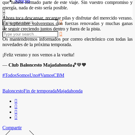
Noticias
que habéis formado parte de este viaje. Sin vuestro compromiso y
energía, nada de esto sería posible.
Ahora toca descansar, recargar pilas y disfrutar del merecido verano.
En septiembre volveremos con fuerzas renovadas y muchas ganas
de seguir creciendo juntos dentro y fuera de la pista.
Os mantendremos informados por correo electrónico con todas las
novedades de la próxima temporada.
¡Feliz verano y nos vemos a la vuelta!
—
Club Baloncesto Majadahonda
🏀💙🧡
#TodosSomosUno
#VamosCBM
Baloncesto
Fin de temporada
Majadahonda
Compartir