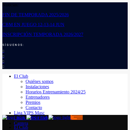
Noticias:
FIN DE TEMPORADA 2025/2026
CBM EN JUEGO 12-13-14 JUN
INSCRIPCIÓN TEMPORADA 2026/2027
SÍGUENOS:
El Club
Quiénes somos
Instalaciones
Horarios Entrenamiento 2024/25
Entrenadores
Premios
Contacto
Liga VIPS Masc
LIGA VIPS FEM
Cantera
El Club