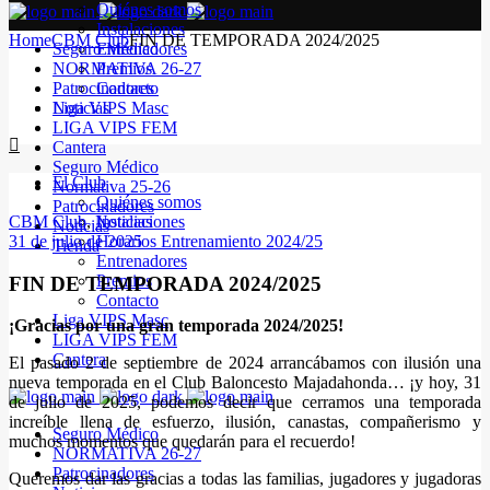
Quiénes somos
Instalaciones
Home
CBM Club
FIN DE TEMPORADA 2024/2025
Seguro Médico
Entrenadores
NORMATIVA 26-27
Premios
Patrocinadores
Contacto
Noticias
Liga VIPS Masc
LIGA VIPS FEM
Cantera
Seguro Médico
El Club
Normativa 25-26
Quiénes somos
Patrocinadores
CBM Club
,
Noticias
Instalaciones
Noticias
31 de julio de 2025
Horarios Entrenamiento 2024/25
Tienda
Entrenadores
Premios
FIN DE TEMPORADA 2024/2025
Contacto
Liga VIPS Masc
¡Gracias por una gran temporada 2024/2025!
LIGA VIPS FEM
Cantera
El pasado 2 de septiembre de 2024 arrancábamos con ilusión una
nueva temporada en el Club Baloncesto Majadahonda… ¡y hoy, 31
de julio de 2025, podemos decir que cerramos una temporada
increíble llena de esfuerzo, ilusión, canastas, compañerismo y
Seguro Médico
muchos momentos que quedarán para el recuerdo!
NORMATIVA 26-27
Patrocinadores
Queremos dar las gracias a todas las familias, jugadores y jugadoras