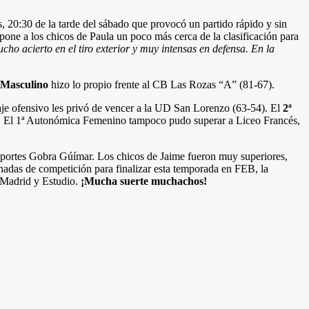
, 20:30 de la tarde del sábado que provocó un partido rápido y sin
one a los chicos de Paula un poco más cerca de la clasificación para
ho acierto en el tiro exterior y muy intensas en defensa. En la
 Masculino
hizo lo propio frente al CB Las Rozas “A” (81-67).
gaje ofensivo les privó de vencer a la UD San Lorenzo (63-54). El
2ª
71. El 1ª Autonómica Femenino tampoco pudo superar a Liceo Francés,
nsportes Gobra Gúímar. Los chicos de Jaime fueron muy superiores,
nadas de competición para finalizar esta temporada en FEB, la
l Madrid y Estudio.
¡Mucha suerte muchachos!