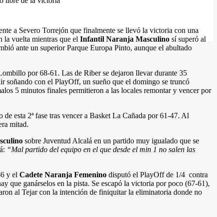
ro libre de la victoria
ente a Severo Torrejón que finalmente se llevó la victoria con una
 la vuelta mientras que el
Infantil Naranja Masculino
sí superó al
umbió ante un superior Parque Europa Pinto, aunque el abultado
 Lombillo por 68-61. Las de Riber se dejaron llevar durante 35
eguir soñando con el PlayOff, un sueño que el domingo se truncó
malos 5 minutos finales permitieron a las locales remontar y vencer por
to de esta 2ª fase tras vencer a Basket La Cañada por 61-47. Al
era mitad.
sculino
sobre Juventud Alcalá en un partido muy igualado que se
lá:
“Mal partido del equipo en el que desde el min 1 no salen las
66 y el
Cadete Naranja Femenino
disputó el PlayOff de 1/4 contra
ay que ganárselos en la pista. Se escapó la victoria por poco (67-61),
aron al Tejar con la intención de finiquitar la eliminatoria donde no