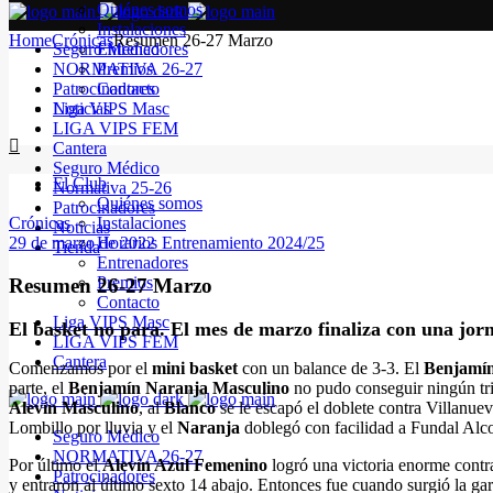
Quiénes somos
Instalaciones
Home
Crónicas
Resumen 26-27 Marzo
Seguro Médico
Entrenadores
NORMATIVA 26-27
Premios
Patrocinadores
Contacto
Noticias
Liga VIPS Masc
LIGA VIPS FEM
Cantera
Seguro Médico
El Club
Normativa 25-26
Quiénes somos
Patrocinadores
Crónicas
Instalaciones
Noticias
29 de marzo de 2022
Horarios Entrenamiento 2024/25
Tienda
Entrenadores
Premios
Resumen 26-27 Marzo
Contacto
Liga VIPS Masc
El basket no para. El mes de marzo finaliza con una jorn
LIGA VIPS FEM
Cantera
Comenzamos por el
mini basket
con un balance de 3-3. El
Benjamín
parte, el
Benjamín Naranja Masculino
no pudo conseguir ningún tri
Alevín Masculino
, al
Blanco
se le escapó el doblete contra Villanue
Lombillo por lluvia y el
Naranja
doblegó con facilidad
a Fundal Alc
Seguro Médico
NORMATIVA 26-27
Por último el
Alevín Azul Femenino
logró una victoria enorme cont
Patrocinadores
y entraron al último sexto 14 abajo. Entonces fue cuando surgió la gar