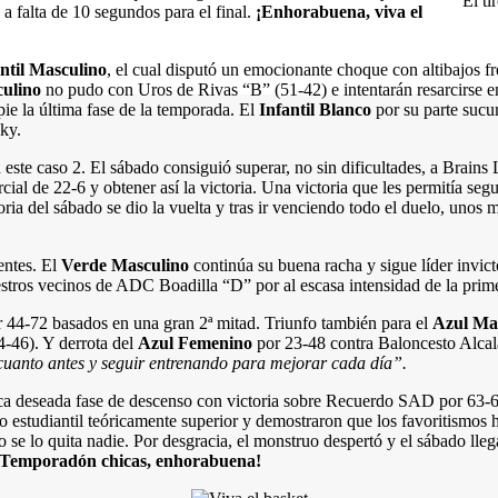
El ti
o a falta de 10 segundos para el final.
¡Enhorabuena, viva el
ntil Masculino
, el cual disputó un emocionante choque con altibajos fr
culino
no pudo con Uros de Rivas “B” (51-42) e intentarán resarcirse en
pie la última fase de la temporada. El
Infantil Blanco
por su parte suc
cky.
este caso 2. El sábado consiguió superar, no sin dificultades, a Brains
rcial de 22-6 y obtener así la victoria. Una victoria que les permitía s
ria del sábado se dio la vuelta y tras ir venciendo todo el duelo, unos 
entes. El
Verde Masculino
continúa su buena racha y sigue líder invic
stros vecinos de ADC Boadilla “D” por al escasa intensidad de la prim
or 44-72 basados en una gran 2ª mitad. Triunfo también para el
Azul Ma
54-46). Y derrota del
Azul Femenino
por 23-48 contra Baloncesto Alca
o cuanto antes y seguir entrenando para mejorar cada día”.
ca deseada fase de descenso con victoria sobre Recuerdo SAD por 63-
 estudiantil teóricamente superior y demostraron que los favoritismos h
o se lo quita nadie. Por desgracia, el monstruo despertó y el sábado lleg
¡Temporadón chicas, enhorabuena!