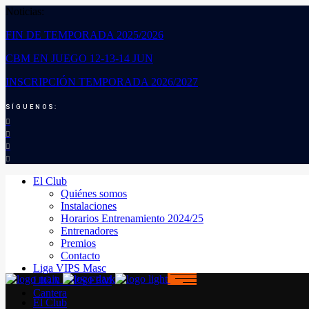
Noticias:
FIN DE TEMPORADA 2025/2026
CBM EN JUEGO 12-13-14 JUN
INSCRIPCIÓN TEMPORADA 2026/2027
SÍGUENOS:
El Club
Quiénes somos
Instalaciones
Horarios Entrenamiento 2024/25
Entrenadores
Premios
Contacto
Liga VIPS Masc
LIGA VIPS FEM
Cantera
El Club