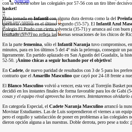
Noticias
con la victoria sobre las colegiales por 57-56 con un tiro libre decisiv
basket!
Mala jornada en
Infantil
con alguna dura derrota como la del
Preinfa
meritoria canasta en el último segundo (55-57). El
Infantil Azul Mas
Colegio El Prado con cierta solvencia (35-71) y arranca así con buen 
resultado (57-7) no refleja las buenas sensaciones de los chicos de Ri
En la parte
femenina
, sólo el
Infantil Naranja
tuvo compromisos, en 
minutos, para en los últimos 5 del 4º más la prórroga, conseguir un pa
ligeramente. En partido aplazado en San Agustín del Guadalix, la histo
52-50. ¡
Ánimo chicas a seguir luchando por el objetivo!
En
Cadete
, de nuevo paridad de resultados con 3 de 5 para los prefer
contrario que el
Amarillo Masculino
que cayó por 24-18 frente a nue
El
Blanco Masculino
volvió a vencer, esta vez al Torrejón Basket p
decidió en los instantes finales de forma favorable para los de Gabi (
cosas y el equipo rival aprovecha los errores. Intentaremos olvidarl
En categoría Especial, el
Cadete Naranja Masculino
arrancó la nun
Movistar Estudiantes. Las de Luis sorprendieron el viernes a un equipo
pero el orgullo y satisfacción de poner en problemas a las colegiales n
dieron opción alguna a las nuestras. Doble derrota, pero pese a todo: