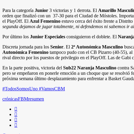
Para la categoría
Junior
3 victorias y 1 derrota. El
Amarillo Masculi
orden que finalizó con un 37-30 para el Ciudad de Móstoles. Importa
el PlayOff. El
Azul Femenino
estuvo cerca del éxito frente a Distri
segunda dejamos de jugar totalmente, ni defendemos ni sabemos ir al
Por último los
Junior Especiales
consiguieron el doblete. El
Naranj
Discreta jornada para los
Senior
. El
2ª Autonómica Masculino
busca
Autonómica Femenino
tampoco pudo con el CB Pizarro (40-55), al 
rival directo por los puestos de privilegio en el PlayOff. Las de Gabi
En la parte positiva, victoria del
Sub22 Naranja Masculino
contra S
pero se empeñaron en ponerle emoción a un choque que se resolvió fel
próxima semana último desplazamiento para enfrentar a Basket Gaudalaj
#TodosSomosUno #VamosCBM
crónicas
FBM
resumen