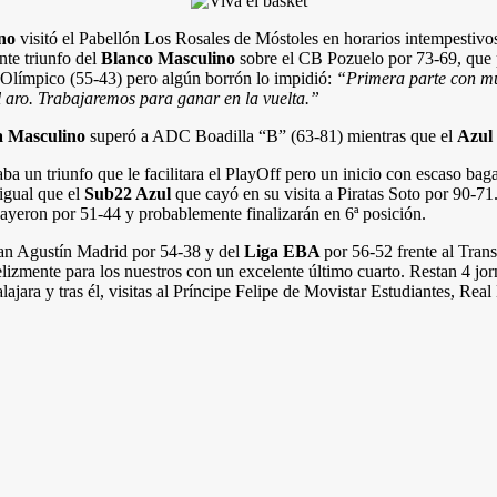
no
visitó el Pabellón Los Rosales de Móstoles en horarios intempestivos
nte triunfo del
Blanco Masculino
sobre el CB Pozuelo por 73-69, que p
to Olímpico (55-43) pero algún borrón lo impidió:
“Primera parte con muc
 aro. Trabajaremos para ganar en la vuelta.”
a Masculino
superó a ADC Boadilla “B” (63-81) mientras que el
Azul
ba un triunfo que le facilitara el PlayOff pero un inicio con escaso ba
igual que el
Sub22 Azul
que cayó en su visita a Piratas Soto por 90-
 cayeron por 51-44 y probablemente finalizarán en 6ª posición.
an Agustín Madrid por 54-38 y del
Liga EBA
por 56-52 frente al Tra
izmente para los nuestros con un excelente último cuarto. Restan 4 jor
ara y tras él, visitas al Príncipe Felipe de Movistar Estudiantes, Rea