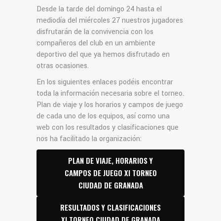
Desde la tarde del domingo 24 hasta el
mediodía del miércoles 27 nuestros jugadores
disfrutarán de la convivencia con los
compañeros del club en un ambiente
deportivo del que ya hemos disfrutado en
otras ocasiones.
En los siguientes enlaces podéis encontrar
toda la información necesaria sobre el torneo.
Plan de viaje y los horarios y campos de juego
de cada uno de los equipos, así como una
web con los resultados y clasificaciones que
nos ha facilitado la organización:
PLAN DE VIAJE, HORARIOS Y
CAMPOS DE JUEGO XI TORNEO
CIUDAD DE GRANADA
RESULTADOS Y CLASIFICACIONES
XI TORNEO CIUDAD DE GRANADA