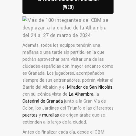
(WEB)
Además, todos los equipos tendrán una
mañana o una tarde sin partido, en la que
podrán aprovechar para visitar una de las
ciudades españolas con mayor encanto como
es Granada. Los jugadores, acompañados
siempre de sus entrenadores, podrán visitar el
Barrio del Albaicín y el
Mirador de San Nicolás
con su icónica vista de
La Alhambra
, la
Catedral de Granada
junto a la Gran Vía de
Colón, los Jardines del Triunfo o las diferentes
puertas
y
murallas
de origen árabe que se
extienden a lo largo de la ciudad.
Antes de finalizar cada día, desde el CBM