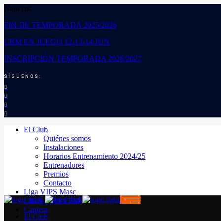
Noticias:
FIN DE TEMPORADA 2025/2026
CBM EN JUEGO 12-13-14 JUN
INSCRIPCIÓN TEMPORADA 2026/2027
SÍGUENOS:
El Club
Quiénes somos
Instalaciones
Horarios Entrenamiento 2024/25
Entrenadores
Premios
Contacto
Liga VIPS Masc
LIGA VIPS FEM
Cantera
El Club