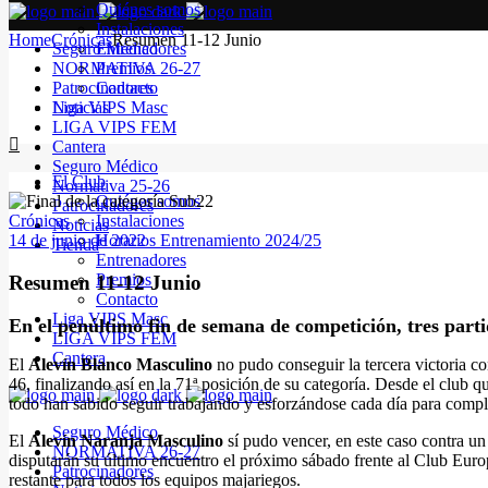
Quiénes somos
Instalaciones
Home
Crónicas
Resumen 11-12 Junio
Seguro Médico
Entrenadores
NORMATIVA 26-27
Premios
Patrocinadores
Contacto
Noticias
Liga VIPS Masc
LIGA VIPS FEM
Cantera
Seguro Médico
El Club
Normativa 25-26
Quiénes somos
Patrocinadores
Crónicas
Instalaciones
Noticias
14 de junio de 2022
Horarios Entrenamiento 2024/25
Tienda
Entrenadores
Premios
Resumen 11-12 Junio
Contacto
Liga VIPS Masc
En el penúltimo fin de semana de competición, tres part
LIGA VIPS FEM
Cantera
El
Alevín Blanco Masculino
no pudo conseguir la tercera victoria c
46, finalizando así en la 71ª posición de su categoría. Desde el club
todo han sabido seguir trabajando y esforzándose cada día para compl
Seguro Médico
El
Alevín Naranja Masculino
sí pudo vencer, en este caso contra u
NORMATIVA 26-27
disputarán su último encuentro el próximo sábado frente al Club Europ
Patrocinadores
restante para todos los equipos majariegos.