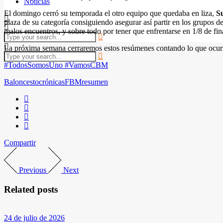
Noticias
El domingo cerró su temporada el otro equipo que quedaba en liza,
S
plaza de su categoría consiguiendo asegurar así partir en los grupos
malos encuentros, y sobre todo por tener que enfrentarse en 1/8 de fina
La próxima semana cerraremos estos resúmenes contando lo que ocurr
#TodosSomosUno #VamosCBM
Baloncesto
crónicas
FBM
resumen
Compartir
Previous
Next
Related posts
24 de julio de 2026