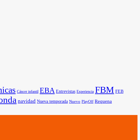
FBM
nicas
EBA
Entrevistas
FEB
Cáncer infantil
Experiencia
onda
navidad
Requena
Nueva temporada
Nuevo
PlayOff