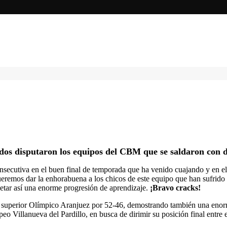
idos disputaron los equipos del CBM que se saldaron con d
onsecutiva en el buen final de temporada que ha venido cuajando y en e
 queremos dar la enhorabuena a los chicos de este equipo que han sufrid
etar así una enorme progresión de aprendizaje.
¡Bravo cracks!
n superior Olímpico Aranjuez por 52-46, demostrando también una enorm
eo Villanueva del Pardillo, en busca de dirimir su posición final entre