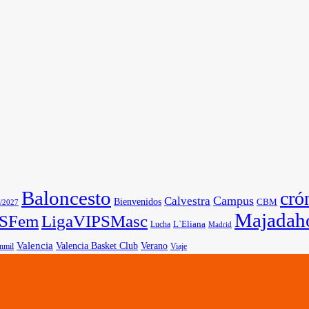
Baloncesto
cró
Campus
Calvestra
Bienvenidos
CBM
/2027
Majadah
PSFem
LigaVIPSMasc
L`Eliana
Lucha
Madrid
Valencia
Valencia Basket Club
Verano
nmil
Viaje