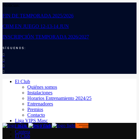
Noticias:
FIN DE TEMPORADA 2025/2026
CBM EN JUEGO 12-13-14 JUN
INSCRIPCIÓN TEMPORADA 2026/2027
SÍGUENOS:
El Club
Quiénes somos
Instalaciones
Horarios Entrenamiento 2024/25
Entrenadores
Premios
Contacto
Liga VIPS Masc
LIGA VIPS FEM
Cantera
El Club