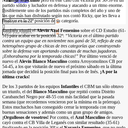
Naranja Masculino
pero en este caso con victoria por 50-59 en un
Noticias
partido sólido y luchador en defensa y atacando a un ritmo enorme.
Posiblemente uno de los partidos más completos del año y uno de
los que más han disfrutado según nos contó Ricky, que les lleva a
finalizar en la 22ª posición de su categoría.
También triunfó el
Alevín Azul Femenino
sobre el CD Estudio (61-
51) para acabar en la posición 32ª:
“Victoria en el último partido
contra un equipo que en noviembre nos ganó de 50, reflejo de este
heterogéneo grupo de chicas de tres categorías que construyendo
sobre la defensa van aportando canastas de muchas jugadoras.
¡Enhorabuena por la temporada chicas!”
Por último venció de
nuevo el
Alevín Blanco Masculino
contra Arroyomolinos CB por
54-45, a los que visitarán de nuevo el próximo sábado en la última
jornada que decidirá la posición final para los de Inés.
¡A por la
última cracks!
De los 3 partidos de los equipos
Infantiles
el CBM tan sólo obtuvo
un triunfo, el del
Blanco Masculino
que repitió contra Distrito
Carabanchel Negro por 48-55 con más facilidad que la pasada
semana (que recordemos vencieron por la mínima en la prórroga).
Estos muchachos han conseguido cerrar la temporada con muy
buenas sensaciones y además como un gran grupo de amigos.
¡Orgullosos de vosotros!
Por contra, el
Azul Masculino
de nuevo
cayó contra el CB Villa de Leganés con similar resultado (35-61)
finalizando en la posición 30ª y el
Naranja Femenino,
que no pudo