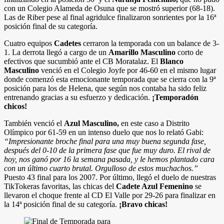
con un Colegio Alameda de Osuna que se mostró superior (68-18).
Las de Riber pese al final agridulce finalizaron sonrientes por la 16ª
posición final de su categoría.
Cuatro equipos
Cadetes
cerraron la temporada con un balance de 3-
1. La derrota llegó a cargo de un
Amarillo Masculino
corto de
efectivos que sucumbió ante el CB Moratalaz. El
Blanco
Masculino
venció en el Colegio Joyfe por 46-60 en el mismo lugar
donde comenzó esta emocionante temporada que se cierra con la 9ª
posición para los de Helena, que según nos contaba ha sido feliz
entrenando gracias a su esfuerzo y dedicación.
¡Temporadón
chicos!
También venció el
Azul Masculino,
en este caso a Distrito
Olímpico por 61-59 en un intenso duelo que nos lo relató Gabi:
“Impresionante broche final para una muy buena segunda fase,
después del 0-10 de la primera fase que fue muy duro. El rival de
hoy, nos ganó por 16 la semana pasada, y le hemos plantado cara
con un último cuarto brutal. Orgulloso de estos muchachos.”
Puesto 43 final para los 2007. Por último, llegó el duelo de nuestras
TikTokeras favoritas, las chicas del
Cadete Azul Femenino
se
llevaron el choque frente al CD El Valle por 29-26 para finalizar en
la 14ª posición final de su categoría.
¡Bravo chicas!