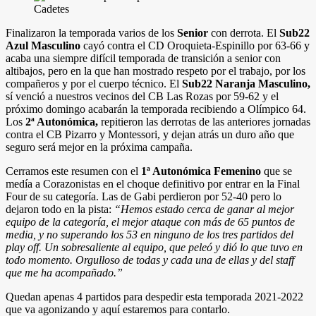
Finalizaron la temporada varios de los
Senior
con derrota. El
Sub22
Azul Masculino
cayó contra el CD Oroquieta-Espinillo por 63-66 y
acaba una siempre difícil temporada de transición a senior con
altibajos, pero en la que han mostrado respeto por el trabajo, por los
compañeros y por el cuerpo técnico. El
Sub22 Naranja Masculino,
sí venció a nuestros vecinos del CB Las Rozas por 59-62 y el
próximo domingo acabarán la temporada recibiendo a Olímpico 64.
Los
2ª Autonómica,
repitieron las derrotas de las anteriores jornadas
contra el CB Pizarro y Montessori, y dejan atrás un duro año que
seguro será mejor en la próxima campaña.
Cerramos este resumen con el
1ª Autonómica Femenino
que se
medía a Corazonistas en el choque definitivo por entrar en la Final
Four de su categoría. Las de Gabi perdieron por 52-40 pero lo
dejaron todo en la pista:
“Hemos estado cerca de ganar al mejor
equipo de la categoría, el mejor ataque con más de 65 puntos de
media, y no superando los 53 en ninguno de los tres partidos del
play off. Un sobresaliente al equipo, que peleó y dió lo que tuvo en
todo momento. Orgulloso de todas y cada una de ellas y del staff
que me ha acompañado.”
Quedan apenas 4 partidos para despedir esta temporada 2021-2022
que va agonizando y aquí estaremos para contarlo.