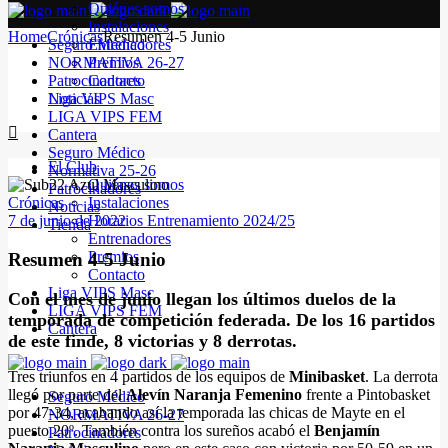
Quiénes somos
Instalaciones
Home
Crónicas
Resumen 4-5 Junio
Seguro Médico
Entrenadores
NORMATIVA 26-27
Premios
Patrocinadores
Contacto
Noticias
Liga VIPS Masc
LIGA VIPS FEM
Cantera
Seguro Médico
El Club
Normativa 25-26
Quiénes somos
Patrocinadores
Crónicas
Instalaciones
Noticias
7 de junio de 2022
Horarios Entrenamiento 2024/25
Tienda
Entrenadores
Premios
Resumen 4-5 Junio
Contacto
Liga VIPS Masc
Con el mes de junio llegan los últimos duelos de la
LIGA VIPS FEM
temporada de competición federada. De los 16 partidos
Cantera
de este finde, 8 victorias y 8 derrotas.
Tres triunfos en 4 partidos de los equipos de
Minibasket
. La derrota
llegó por parte del
Alevín Naranja Femenino
frente a Pintobasket
Seguro Médico
por 47-34, acabando así la temporada las chicas de Mayte en el
NORMATIVA 26-27
puesto 20º. También contra los sureños acabó el
Benjamín
Patrocinadores