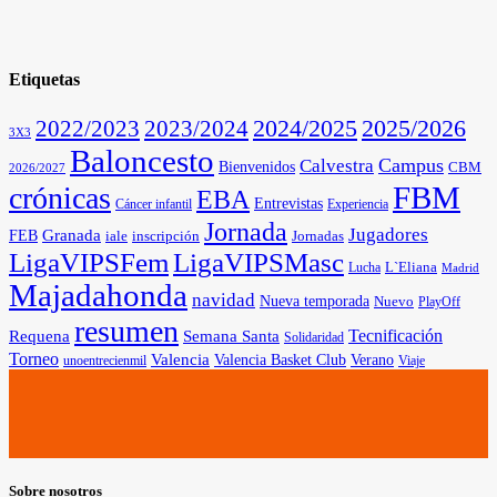
Etiquetas
2025/2026
2022/2023
2023/2024
2024/2025
3X3
Baloncesto
Campus
Calvestra
Bienvenidos
CBM
2026/2027
FBM
crónicas
EBA
Entrevistas
Cáncer infantil
Experiencia
Jornada
Jugadores
Granada
FEB
iale
inscripción
Jornadas
LigaVIPSFem
LigaVIPSMasc
L`Eliana
Lucha
Madrid
Majadahonda
navidad
Nueva temporada
Nuevo
PlayOff
resumen
Tecnificación
Requena
Semana Santa
Solidaridad
Torneo
Valencia
Valencia Basket Club
Verano
unoentrecienmil
Viaje
Sobre nosotros