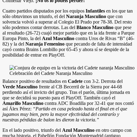
Colmenar Viejo.
¡No os lo podéis perder!
Cuatro partidos disputados por los equipos
Infantiles
en los que tan
sólo obtuvimos un triunfo, el del
Naranja Masculino
que con
solvencia volvió a superar al Colegio El Prado por 78-38. Del resto
sólo podemos contar derrotas. Las del
Blanco Masculino
que pese
al resultado (26-72) cuajó mejor partido que en la ida frente a Parque
Europa Pinto, la del
Azul Masculino
contra Uros de Rivas “B” (46-
82) y la del
Naranja Femenino
que pecando de falta de intensidad
cayó contra Brains Lombillo por 65-45 y ahora sí se despide de la
posibilidad de entrar en PlayOff.
Celebración del Cadete Naranja Masculino
Balance positivo de resultados en
Cadete
con 3-2. Derrota del
Verde Masculino
frente al CB Becerril de la Sierra por 44-68
perdiendo así el invicto del grupo. Tras el parón, última jornada en
que se decidirá su puesto para el PlayOff. También cayó el
Amarillo Masculino
contra ADC Boadilla por 32-41 que nos contó
así Álex Pérez:
“Partido en casa peleado hasta el final en el que
jugamos muy bien, pero la mayor efectividad del contrarío y
nuestras pérdidas de balon les dieron la victoria.”
En el lado positivo, triunfo del
Azul Masculino
en otro campo con
mucha historia, el Pabellón Fundación Montemadrid (antiguo