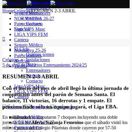
Quiénes somos
Instalaciones
Home
Crónicas
RESUMEN 2-3 ABRIL
Seguro Médico
Entrenadores
NORMATIVA 26-27
Premios
Patrocinadores
Contacto
Noticias
Liga VIPS Masc
LIGA VIPS FEM
Cantera
Seguro Médico
El Club
Normativa 25-26
Quiénes somos
Patrocinadores
Crónicas
Instalaciones
Noticias
5 de abril de 2022
Horarios Entrenamiento 2024/25
Tienda
Entrenadores
Premios
RESUMEN 2-3 ABRIL
Contacto
Liga VIPS Masc
Con el inicio del mes de abril llegó la última jornada de
LIGA VIPS FEM
competición antes del parón de Semana Santa. El
Cantera
balance, 11 victorias, 16 derrotas y 1 empate. El
próximo finde sólo un equipo jugará, el Liga EBA.
Seguro Médico
En
minibasket
se disputaron 7 choques incluyendo una doble
NORMATIVA 26-27
jornada. La del
Alevín Naranja Femenino
que el sábado visitó los
Patrocinadores
míticos patios del Colegio Pilaristas donde cayeron por 57-50