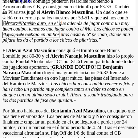
Noticias
mientras que el domingo pudieron resarcirse recibiendo a
Arroyomolinos CB, y consiguiendo el triunfo por 63-35. También
en Pilaristas jugó el
Alevín Blanco Masculino.
Un duelo que se
saldó con derrota para los nuestros por 53-51 y que así nos contó
Héctor:
“Partido duro, en el que además de jugar contra un muy
buen equipo, tenemos que jugar contra el frío. Los chicos se ponen
el mono de trabajo en ambos aros hasta el 6º periodo, donde una
pájara les da el partido a los chicos de pilaristas.”
El
Alevín Azul Masculino
consiguió el triunfo sobre Brains
Lombillo por 80-30 y el
Alevín Naranja Masculino
hizo lo propio
contra Fundal Alcobendas “C” por 81-61 en un partido donde todos
los jugadores aportaron,
¡GRANDE EQUIPO!
El
Benjamín
Naranja Masculino
logró una gran victoria por 26-32 frente a
Movistar Estudiantes en otro lugar mítico, las pistas del Internado
del Ramiro de Maeztu:
“Los chicos han conseguido vencer el frío y
han hecho un partido muy completo tanto en defensa como en
ataque con un último sexto brutal. Ahora a seguir trabajando para
los dos partidos de fase que quedan
.»
Por último hablamos del
Benjamín Azul Masculino,
un equipo que
nos tiene enamorados. Los peques de Manolo y Nico consiguieron
finalmente empatar un partido en el que llegaron a perder por 24
puntos, con un parcial en el último periodo de 4-24. Tras el descanso
vacacional afrontarán su PlayOff de 1/8 de final contra el CB