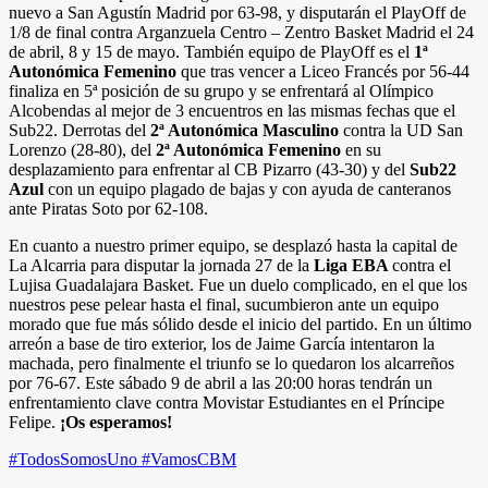
nuevo a San Agustín Madrid por 63-98, y disputarán el PlayOff de
1/8 de final contra Arganzuela Centro – Zentro Basket Madrid el 24
de abril, 8 y 15 de mayo. También equipo de PlayOff es el
1ª
Autonómica Femenino
que tras vencer a Liceo Francés por 56-44
finaliza en 5ª posición de su grupo y se enfrentará al Olímpico
Alcobendas al mejor de 3 encuentros en las mismas fechas que el
Sub22. Derrotas del
2ª Autonómica Masculino
contra la UD San
Lorenzo (28-80), del
2ª Autonómica Femenino
en su
desplazamiento para enfrentar al CB Pizarro (43-30) y del
Sub22
Azul
con un equipo plagado de bajas y con ayuda de canteranos
ante Piratas Soto por 62-108.
En cuanto a nuestro primer equipo,
se desplazó hasta la capital de
La Alcarria para disputar la jornada 27 de la
Liga EBA
contra el
Lujisa Guadalajara Basket. Fue un duelo complicado, en el que los
nuestros pese pelear hasta el final, sucumbieron ante un equipo
morado que fue más sólido desde el inicio del partido. En un último
arreón a base de tiro exterior, los de Jaime García intentaron la
machada, pero finalmente el triunfo se lo quedaron los alcarreños
por 76-67. Este sábado 9 de abril a las 20:00 horas tendrán un
enfrentamiento clave contra Movistar Estudiantes en el Príncipe
Felipe.
¡Os esperamos!
#TodosSomosUno #VamosCBM