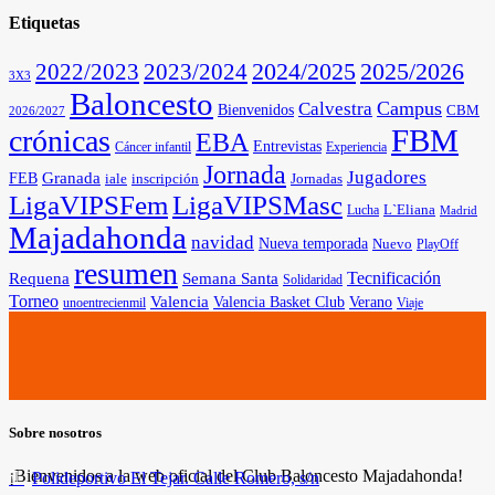
Etiquetas
2025/2026
2022/2023
2023/2024
2024/2025
3X3
Baloncesto
Campus
Calvestra
Bienvenidos
CBM
2026/2027
FBM
crónicas
EBA
Entrevistas
Cáncer infantil
Experiencia
Jornada
Jugadores
Granada
FEB
iale
inscripción
Jornadas
LigaVIPSFem
LigaVIPSMasc
L`Eliana
Lucha
Madrid
Majadahonda
navidad
Nueva temporada
Nuevo
PlayOff
resumen
Tecnificación
Requena
Semana Santa
Solidaridad
Torneo
Valencia
Valencia Basket Club
Verano
unoentrecienmil
Viaje
Sobre nosotros
¡Bienvenidos a la web oficial del Club Baloncesto Majadahonda!
Polideportivo El Tejar. Calle Romero, s/n