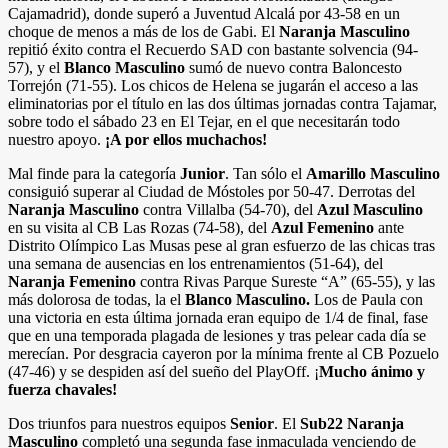
Cajamadrid), donde superó a Juventud Alcalá por 43-58 en un
choque de menos a más de los de Gabi. El
Naranja Masculino
repitió éxito contra el Recuerdo SAD con bastante solvencia (94-
57), y el
Blanco Masculino
sumó de nuevo contra Baloncesto
Torrejón (71-55). Los chicos de Helena se jugarán el acceso a las
eliminatorias por el título en las dos últimas jornadas contra Tajamar,
sobre todo el sábado 23 en El Tejar, en el que necesitarán todo
nuestro apoyo.
¡A por ellos muchachos!
Mal finde para la categoría
Junior
. Tan sólo el
Amarillo Masculino
consiguió superar al Ciudad de Móstoles por 50-47. Derrotas del
Naranja Masculino
contra Villalba (54-70), del
Azul Masculino
en su visita al CB Las Rozas (74-58), del
Azul Femenino
ante
Distrito Olímpico Las Musas pese al gran esfuerzo de las chicas tras
una semana de ausencias en los entrenamientos (51-64), del
Naranja Femenino
contra Rivas Parque Sureste “A” (65-55), y las
más dolorosa de todas, la el
Blanco Masculino.
Los de Paula con
una victoria en esta última jornada eran equipo de 1/4 de final, fase
que en una temporada plagada de lesiones y tras pelear cada día se
merecían. Por desgracia cayeron por la mínima frente al CB Pozuelo
(47-46) y se despiden así del sueño del PlayOff. ¡
Mucho ánimo y
fuerza chavales!
Dos triunfos para nuestros equipos
Senior
. El
Sub22 Naranja
Masculino
completó una segunda fase inmaculada venciendo de