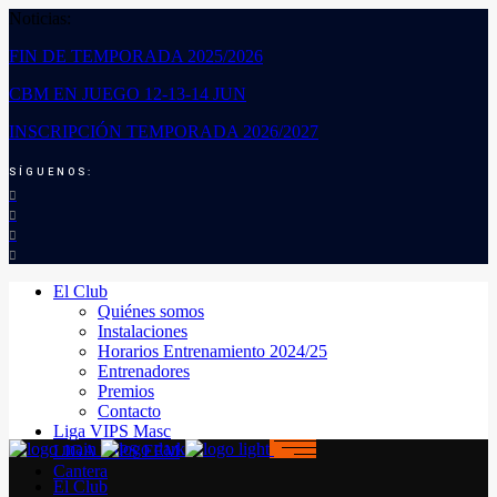
Noticias:
FIN DE TEMPORADA 2025/2026
CBM EN JUEGO 12-13-14 JUN
INSCRIPCIÓN TEMPORADA 2026/2027
SÍGUENOS:
El Club
Quiénes somos
Instalaciones
Horarios Entrenamiento 2024/25
Entrenadores
Premios
Contacto
Liga VIPS Masc
LIGA VIPS FEM
Cantera
El Club